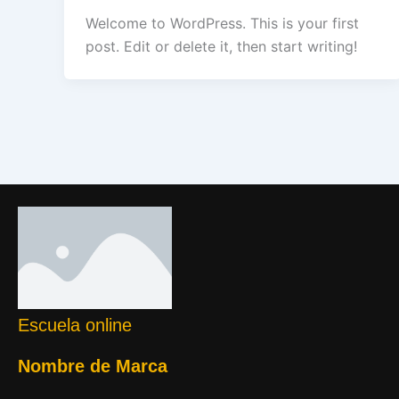
Welcome to WordPress. This is your first
post. Edit or delete it, then start writing!
Escuela online
Nombre de Marca